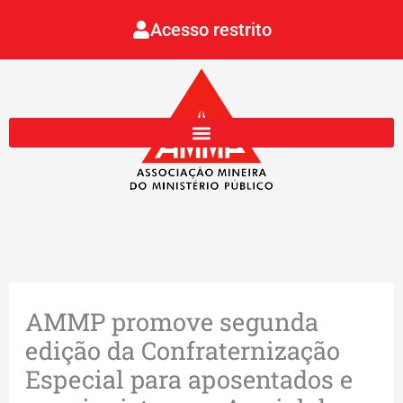
Ir
Acesso restrito
para
o
conteúdo
AMMP promove segunda
edição da Confraternização
Especial para aposentados e