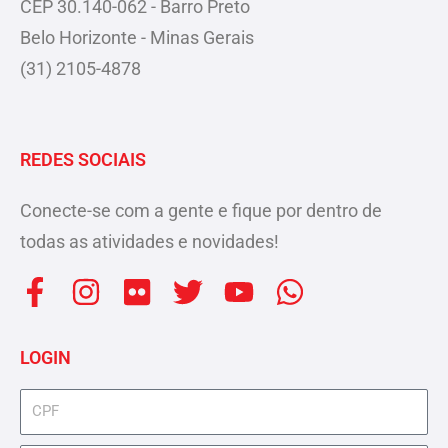
CEP 30.140-062 - Barro Preto
Belo Horizonte - Minas Gerais
(31) 2105-4878
REDES SOCIAIS
Conecte-se com a gente e fique por dentro de
todas as atividades e novidades!
F
I
F
T
Y
W
a
n
l
w
o
h
c
s
i
i
u
a
LOGIN
e
t
c
t
t
t
b
a
k
t
u
s
cpf
o
g
r
e
b
a