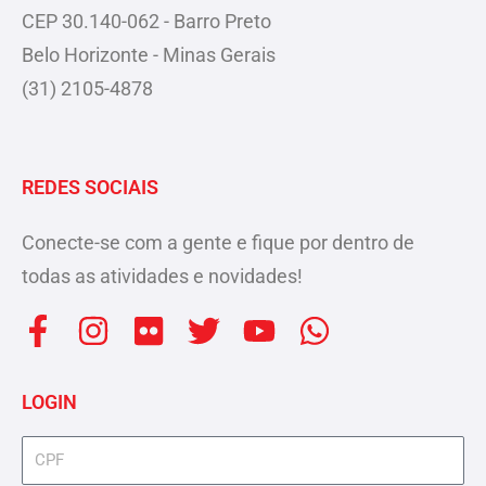
CEP 30.140-062 - Barro Preto
Belo Horizonte - Minas Gerais
(31) 2105-4878
REDES SOCIAIS
Conecte-se com a gente e fique por dentro de
todas as atividades e novidades!
F
I
F
T
Y
W
a
n
l
w
o
h
c
s
i
i
u
a
LOGIN
e
t
c
t
t
t
b
a
k
t
u
s
cpf