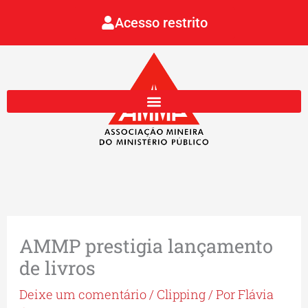
Ir
Acesso restrito
para
o
conteúdo
AMMP prestigia lançamento
de livros
Deixe um comentário
/
Clipping
/ Por
Flávia