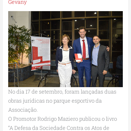
Gevany
No dia 17 de setembro, foram lançadas duas
obras jurídicas no parque esportivo da
Associação.
O Promotor Rodrigo Maziero publicou o livro
“A Defesa da Sociedade Contra os Atos de