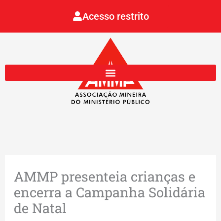
Ir
Acesso restrito
para
o
conteúdo
AMMP presenteia crianças e
encerra a Campanha Solidária
de Natal