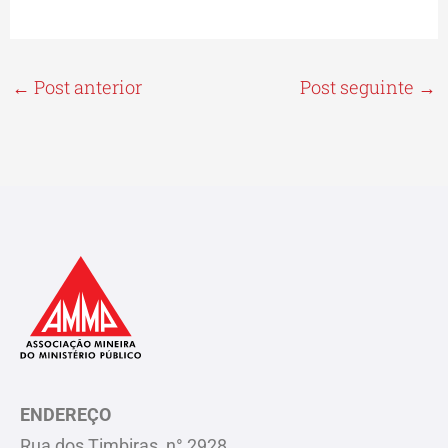
←
Post anterior
Post seguinte
→
ENDEREÇO
Rua dos Timbiras, n° 2928