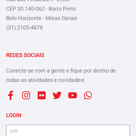
CEP 30.140-062 - Barro Preto
Belo Horizonte - Minas Gerais
(31) 2105-4878
REDES SOCIAIS
Conecte-se com a gente e fique por dentro de
todas as atividades e novidades!
F
I
F
T
Y
W
a
n
l
w
o
h
c
s
i
i
u
a
LOGIN
e
t
c
t
t
t
b
a
k
t
u
s
cpf