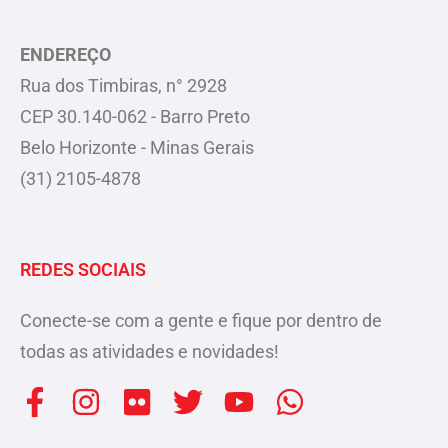
ENDEREÇO
Rua dos Timbiras, n° 2928
CEP 30.140-062 - Barro Preto
Belo Horizonte - Minas Gerais
(31) 2105-4878
REDES SOCIAIS
Conecte-se com a gente e fique por dentro de
todas as atividades e novidades!
F
I
F
T
Y
W
a
n
l
w
o
h