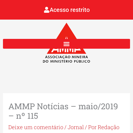
Ir
Acesso restrito
para
o
conteúdo
AMMP Notícias – maio/2019
– nº 115
Deixe um comentário
/
Jornal
/ Por
Redação