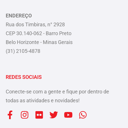
ENDEREÇO
Rua dos Timbiras, n° 2928
CEP 30.140-062 - Barro Preto
Belo Horizonte - Minas Gerais
(31) 2105-4878
REDES SOCIAIS
Conecte-se com a gente e fique por dentro de
todas as atividades e novidades!
F
I
F
T
Y
W
a
n
l
w
o
h