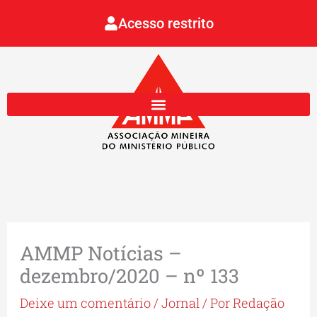
Ir
Acesso restrito
para
o
conteúdo
AMMP Notícias –
dezembro/2020 – nº 133
Deixe um comentário
/
Jornal
/ Por
Redação