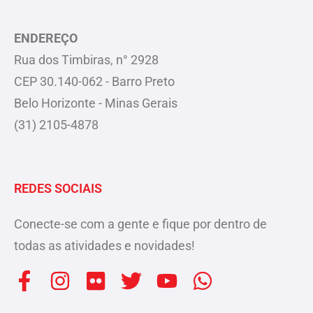
ENDEREÇO
Rua dos Timbiras, n° 2928
CEP 30.140-062 - Barro Preto
Belo Horizonte - Minas Gerais
(31) 2105-4878
REDES SOCIAIS
Conecte-se com a gente e fique por dentro de
todas as atividades e novidades!
F
I
F
T
Y
W
a
n
l
w
o
h