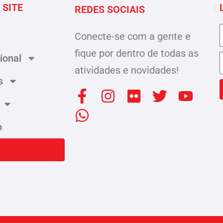
 SITE
REDES SOCIAIS
Conecte-se com a gente e
fique por dentro de todas as
cional
atividades e novidades!
s
F
W
I
F
T
Y
a
h
n
l
w
o
c
a
s
i
i
u
o
e
t
t
c
t
t
b
s
a
k
t
u
o
a
g
r
e
b
o
p
r
r
e
k
p
a
-
m