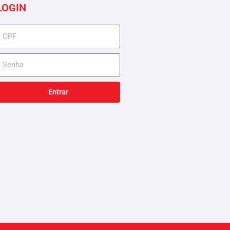
LOGIN
cpf
senha
Entrar