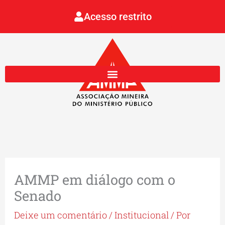
Ir
Acesso restrito
para
o
conteúdo
AMMP em diálogo com o
Senado
Deixe um comentário
/
Institucional
/ Por