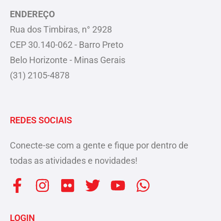
ENDEREÇO
Rua dos Timbiras, n° 2928
CEP 30.140-062 - Barro Preto
Belo Horizonte - Minas Gerais
(31) 2105-4878
REDES SOCIAIS
Conecte-se com a gente e fique por dentro de
todas as atividades e novidades!
F
I
F
T
Y
W
a
n
l
w
o
h
c
s
i
i
u
a
LOGIN