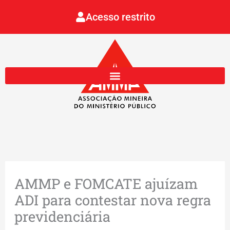
Ir
Acesso restrito
para
o
conteúdo
AMMP e FOMCATE ajuízam
ADI para contestar nova regra
previdenciária