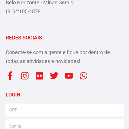
Belo Horizonte - Minas Gerais
(31) 2105-4878
REDES SOCIAIS
Conecte-se com a gente e fique por dentro de
todas as atividades e novidades!
F
I
F
T
Y
W
a
n
l
w
o
h
c
s
i
i
u
a
LOGIN
e
t
c
t
t
t
b
a
k
t
u
s
cpf
o
g
r
e
b
a
senha
o
r
r
e
p