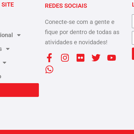
 SITE
REDES SOCIAIS
Conecte-se com a gente e
fique por dentro de todas as
cional
atividades e novidades!
s
F
W
I
F
T
Y
a
h
n
l
w
o
c
a
s
i
i
u
o
e
t
t
c
t
t
b
s
a
k
t
u
o
a
g
r
e
b
o
p
r
r
e
k
p
a
-
m