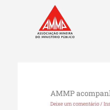
Ir
para
o
conteúdo
AMMP acompanha
Deixe um comentário
/
In