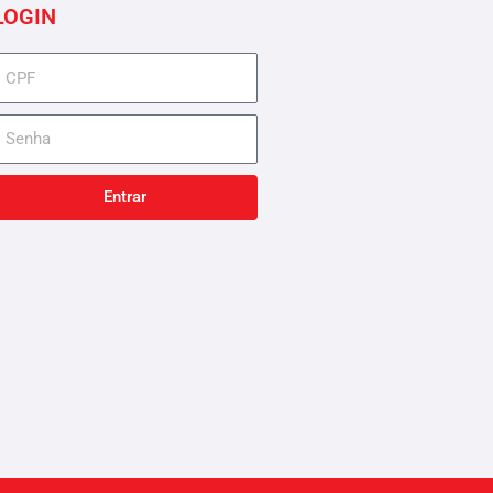
LOGIN
cpf
senha
Entrar