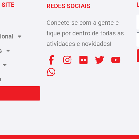
 SITE
REDES SOCIAIS
Conecte-se com a gente e
fique por dentro de todas as
cional
atividades e novidades!
s
F
W
I
F
T
Y
a
h
n
l
w
o
c
a
s
i
i
u
o
e
t
t
c
t
t
b
s
a
k
t
u
o
a
g
r
e
b
o
p
r
r
e
k
p
a
-
m