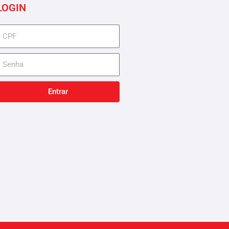
LOGIN
cpf
senha
Entrar