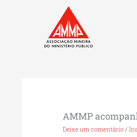
Ir
para
o
conteúdo
AMMP acompanha
Deixe um comentário
/
In