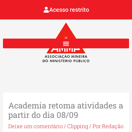
Ir
Acesso restrito
para
o
conteúdo
Academia retoma atividades a
partir do dia 08/09
Deixe um comentário
/
Clipping
/ Por
Redação