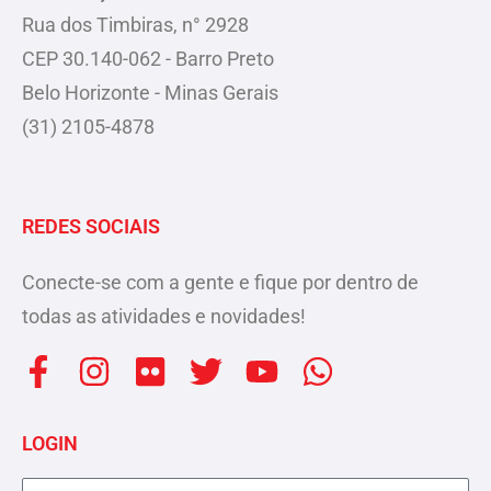
Rua dos Timbiras, n° 2928
CEP 30.140-062 - Barro Preto
Belo Horizonte - Minas Gerais
(31) 2105-4878
REDES SOCIAIS
Conecte-se com a gente e fique por dentro de
todas as atividades e novidades!
F
I
F
T
Y
W
a
n
l
w
o
h
c
s
i
i
u
a
LOGIN
e
t
c
t
t
t