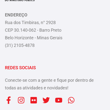
ENDEREÇO
Rua dos Timbiras, n° 2928
CEP 30.140-062 - Barro Preto
Belo Horizonte - Minas Gerais
(31) 2105-4878
REDES SOCIAIS
Conecte-se com a gente e fique por dentro de
todas as atividades e novidades!
F
I
F
T
Y
W
a
n
l
w
o
h