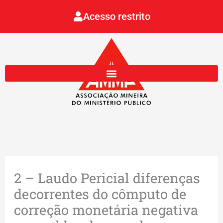
Ir
Acesso restrito
para
o
conteúdo
2 – Laudo Pericial diferenças
decorrentes do cômputo de
correção monetária negativa