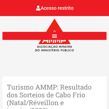
Ir
Acesso restrito
para
o
conteúdo
Turismo AMMP: Resultado
dos Sorteios de Cabo Frio
(Natal/Réveillon e