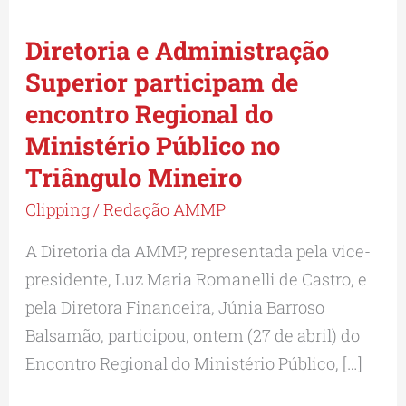
Diretoria e Administração
Diretoria
e
Superior participam de
Administração
encontro Regional do
Superior
Ministério Público no
participam
Triângulo Mineiro
de
Clipping
/
Redação AMMP
encontro
Regional
A Diretoria da AMMP, representada pela vice-
do
presidente, Luz Maria Romanelli de Castro, e
Ministério
pela Diretora Financeira, Júnia Barroso
Público
Balsamão, participou, ontem (27 de abril) do
no
Encontro Regional do Ministério Público, […]
Triângulo