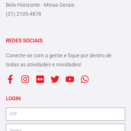
Belo Horizonte - Minas Gerais
(31) 2105-4878
REDES SOCIAIS
Conecte-se com a gente e fique por dentro de
todas as atividades e novidades!
F
I
F
T
Y
W
a
n
l
w
o
h
c
s
i
i
u
a
LOGIN
e
t
c
t
t
t
b
a
k
t
u
s
cpf
o
g
r
e
b
a
senha