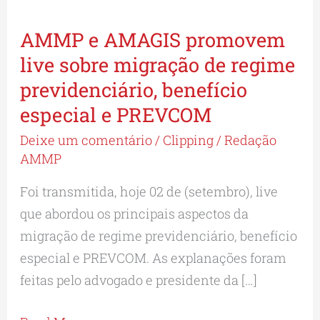
AMMP e AMAGIS promovem
AMMP
e
live sobre migração de regime
AMAGIS
previdenciário, benefício
promovem
especial e PREVCOM
live
Deixe um comentário
/
Clipping
/
Redação
sobre
AMMP
migração
Foi transmitida, hoje 02 de (setembro), live
de
que abordou os principais aspectos da
regime
migração de regime previdenciário, benefício
previdenciário,
especial e PREVCOM. As explanações foram
benefício
feitas pelo advogado e presidente da […]
especial
e