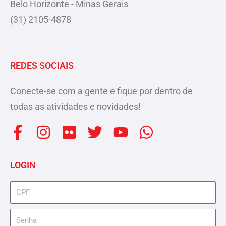
Belo Horizonte - Minas Gerais
(31) 2105-4878
REDES SOCIAIS
Conecte-se com a gente e fique por dentro de
todas as atividades e novidades!
F
I
F
T
Y
W
a
n
l
w
o
h
c
s
i
i
u
a
LOGIN
e
t
c
t
t
t
b
a
k
t
u
s
cpf
o
g
r
e
b
a
senha
o
r
r
e
p