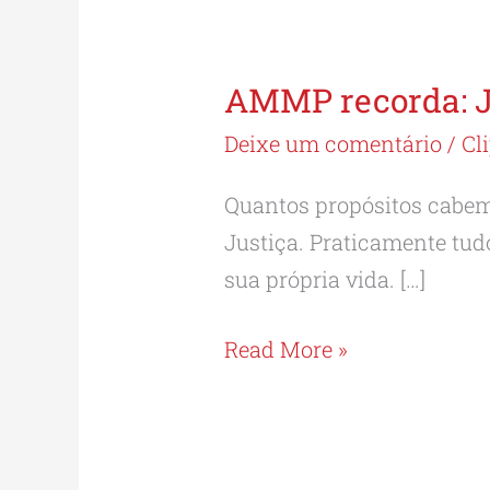
AMMP recorda: J
AMMP
recorda:
Deixe um comentário
/
Cl
José
Quantos propósitos cabem 
Campomizzi
Justiça. Praticamente tud
Filho
sua própria vida. […]
Read More »