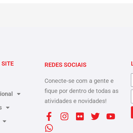
 SITE
REDES SOCIAIS
Conecte-se com a gente e
fique por dentro de todas as
cional
atividades e novidades!
s
F
W
I
F
T
Y
a
h
n
l
w
o