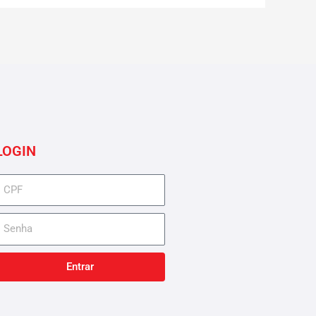
LOGIN
cpf
senha
Entrar