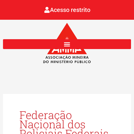
Ir
Acesso restrito
para
o
conteúdo
Federação
Nacional dos
Policiais Federais