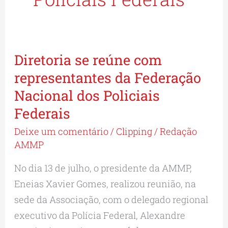
Diretoria se reúne com
Diretoria
se
representantes da Federação
reúne
Nacional dos Policiais
com
Federais
representantes
Deixe um comentário
/
Clipping
/
Redação
da
AMMP
Federação
No dia 13 de julho, o presidente da AMMP,
Nacional
Eneias Xavier Gomes, realizou reunião, na
dos
sede da Associação, com o delegado regional
Policiais
executivo da Polícia Federal, Alexandre
Federais