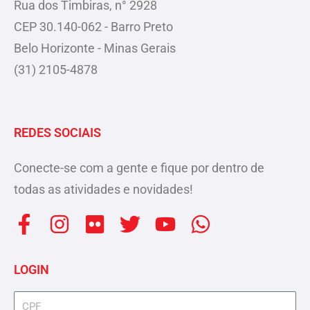
Rua dos Timbiras, n° 2928
CEP 30.140-062 - Barro Preto
Belo Horizonte - Minas Gerais
(31) 2105-4878
REDES SOCIAIS
Conecte-se com a gente e fique por dentro de
todas as atividades e novidades!
F
I
F
T
Y
W
a
n
l
w
o
h
c
s
i
i
u
a
LOGIN
e
t
c
t
t
t
b
a
k
t
u
s
cpf