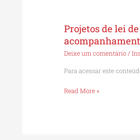
Projetos de lei d
Projetos
de
acompanhament
lei
Deixe um comentário
/
In
de
interesse
Para acessar este conteúdo
da
Read More »
classe
seguem
sob
acompanhamento