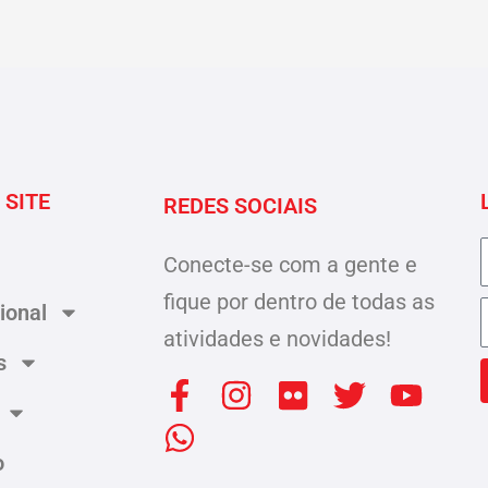
 SITE
REDES SOCIAIS
Conecte-se com a gente e
fique por dentro de todas as
cional
atividades e novidades!
s
F
W
I
F
T
Y
a
h
n
l
w
o
c
a
s
i
i
u
o