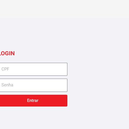
LOGIN
cpf
senha
Entrar