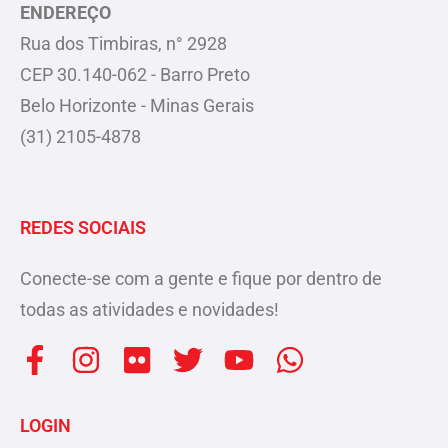
ENDEREÇO
Rua dos Timbiras, n° 2928
CEP 30.140-062 - Barro Preto
Belo Horizonte - Minas Gerais
(31) 2105-4878
REDES SOCIAIS
Conecte-se com a gente e fique por dentro de
todas as atividades e novidades!
F
I
F
T
Y
W
a
n
l
w
o
h
c
s
i
i
u
a
LOGIN