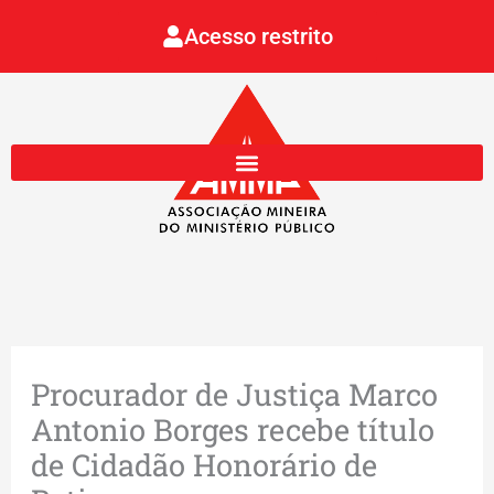
Ir
Acesso restrito
para
o
conteúdo
Procurador de Justiça Marco
Antonio Borges recebe título
de Cidadão Honorário de