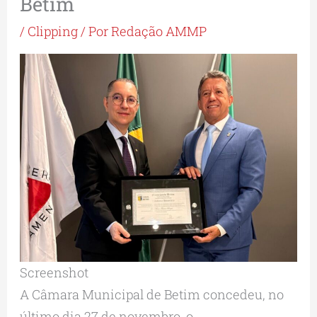
Betim
/
Clipping
/ Por
Redação AMMP
Screenshot
A Câmara Municipal de Betim concedeu, no
último dia 27 de novembro, o