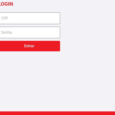
LOGIN
cpf
senha
Entrar