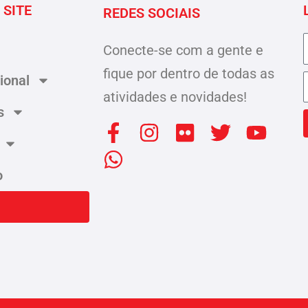
 SITE
REDES SOCIAIS
Conecte-se com a gente e
fique por dentro de todas as
cional
atividades e novidades!
s
F
W
I
F
T
Y
a
h
n
l
w
o
c
a
s
i
i
u
o
e
t
t
c
t
t
b
s
a
k
t
u
o
a
g
r
e
b
o
p
r
r
e
k
p
a
-
m