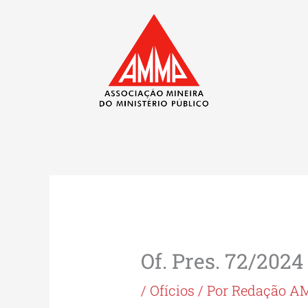
Ir
para
o
conteúdo
Of. Pres. 72/2024
/
Ofícios
/ Por
Redação 