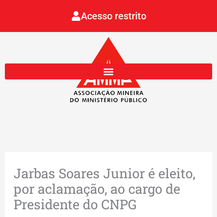
Ir
Acesso restrito
para
o
conteúdo
Jarbas Soares Junior é eleito,
por aclamação, ao cargo de
Presidente do CNPG