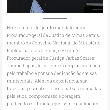
No exercício do quarto mandato como
Procurador-geral de Justiça de Minas Gerais,
membro do Conselho Nacional do Ministério
Público por dois biênios, o Exmo. Sr.
Procurador-geral de Justiça Jarbas Soares
Júnior dispõe de carreira exemplar, marcada
pelo trabalho e por sua dedicação às causas
ministeriais. Além da experiência, sua
trajetória pessoal e profissional são marcadas
pela ética, compromisso e coragem,
predicados e atributos que bem o qualificam