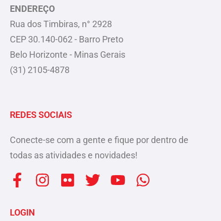
ENDEREÇO
Rua dos Timbiras, n° 2928
CEP 30.140-062 - Barro Preto
Belo Horizonte - Minas Gerais
(31) 2105-4878
REDES SOCIAIS
Conecte-se com a gente e fique por dentro de
todas as atividades e novidades!
F
I
F
T
Y
W
a
n
l
w
o
h
c
s
i
i
u
a
LOGIN