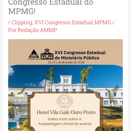
Congresso Estadual do
MPMG!
/
Clipping
,
XVI Congresso Estadual MPMG
/
Por
Redação AMMP