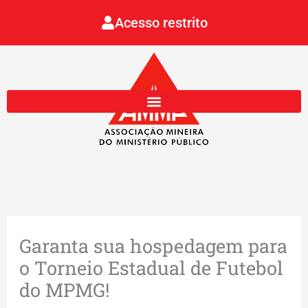
Ir
Acesso restrito
para
o
conteúdo
Garanta sua hospedagem para
o Torneio Estadual de Futebol
do MPMG!