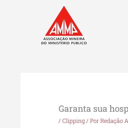
Ir
para
o
conteúdo
Garanta sua hos
/
Clipping
/ Por
Redação