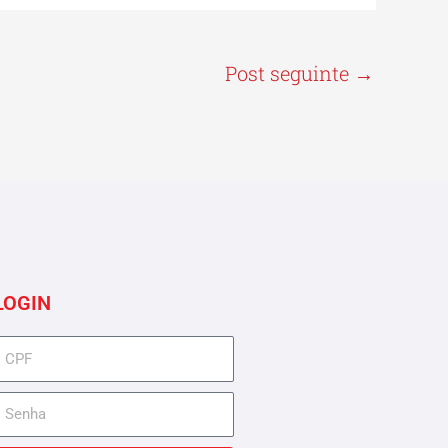
Post seguinte
→
LOGIN
cpf
senha