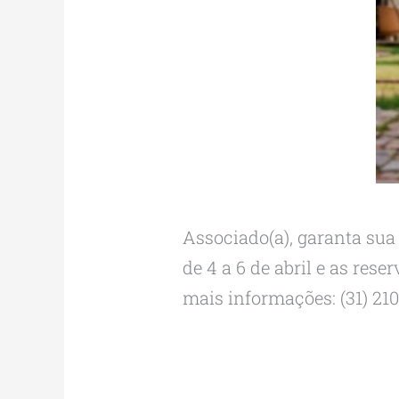
Associado(a), garanta su
de 4 a 6 de abril e as res
mais informações: (31) 21