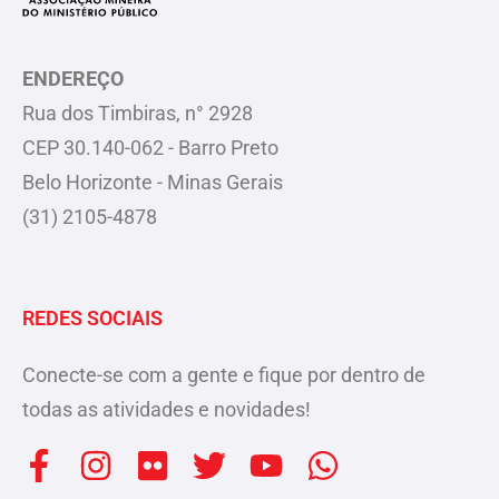
ENDEREÇO
Rua dos Timbiras, n° 2928
CEP 30.140-062 - Barro Preto
Belo Horizonte - Minas Gerais
(31) 2105-4878
REDES SOCIAIS
Conecte-se com a gente e fique por dentro de
todas as atividades e novidades!
F
I
F
T
Y
W
a
n
l
w
o
h