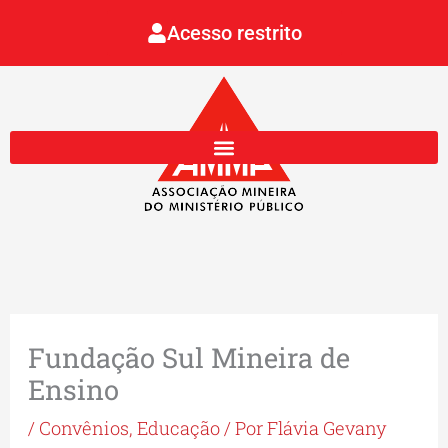
Ir
Acesso restrito
para
o
conteúdo
Fundação Sul Mineira de
Ensino
/
Convênios
,
Educação
/ Por
Flávia Gevany