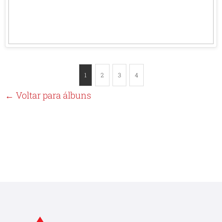
1
2
3
4
← Voltar para álbuns