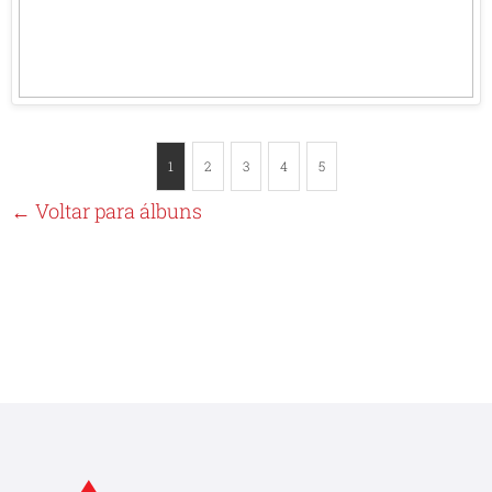
1
2
3
4
5
← Voltar para álbuns