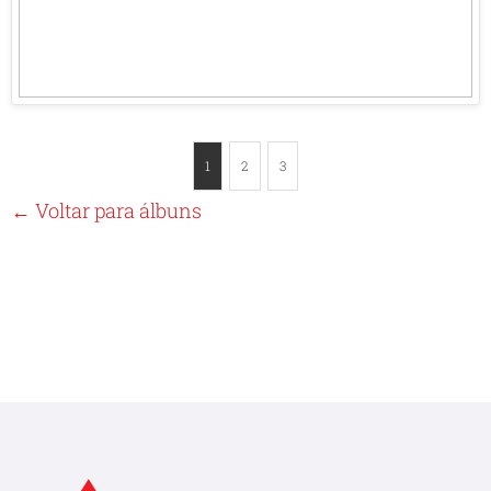
1
2
3
← Voltar para álbuns