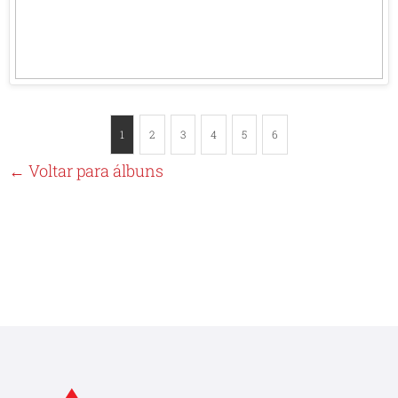
1
2
3
4
5
6
← Voltar para álbuns