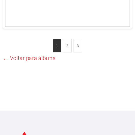
1
2
3
← Voltar para álbuns