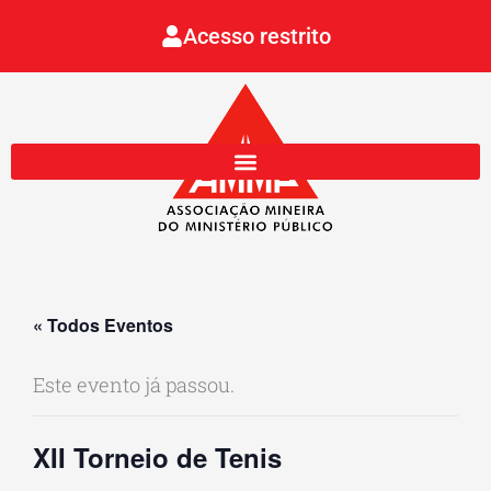
Ir
Acesso restrito
para
o
conteúdo
« Todos Eventos
Este evento já passou.
XII Torneio de Tenis