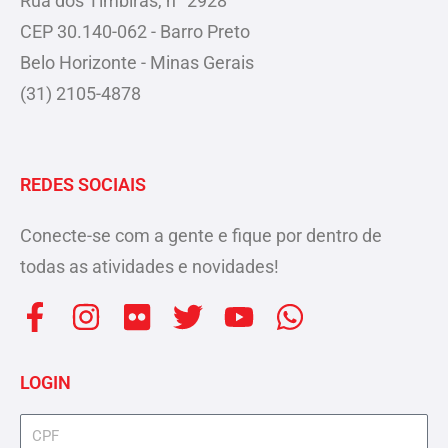
Rua dos Timbiras, n° 2928
CEP 30.140-062 - Barro Preto
Belo Horizonte - Minas Gerais
(31) 2105-4878
REDES SOCIAIS
Conecte-se com a gente e fique por dentro de
todas as atividades e novidades!
F
I
F
T
Y
W
a
n
l
w
o
h
c
s
i
i
u
a
LOGIN
e
t
c
t
t
t
b
a
k
t
u
s
cpf