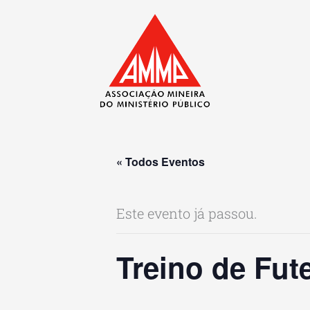
Ir
para
o
conteúdo
« Todos Eventos
Este evento já passou.
Treino de Fut