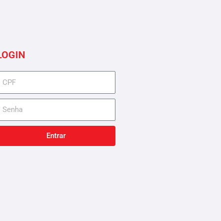
LOGIN
cpf
senha
Entrar