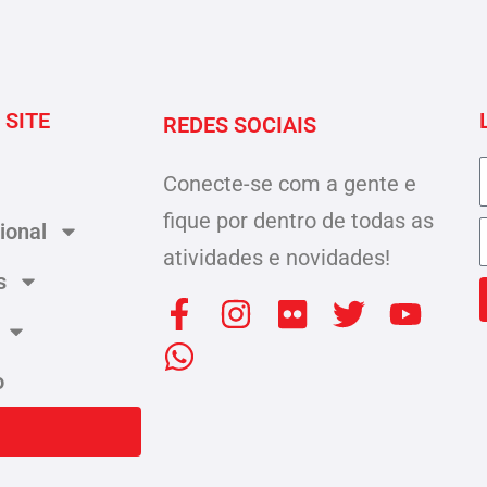
 SITE
REDES SOCIAIS
Conecte-se com a gente e
fique por dentro de todas as
cional
atividades e novidades!
s
F
W
I
F
T
Y
a
h
n
l
w
o
c
a
s
i
i
u
o
e
t
t
c
t
t
b
s
a
k
t
u
o
a
g
r
e
b