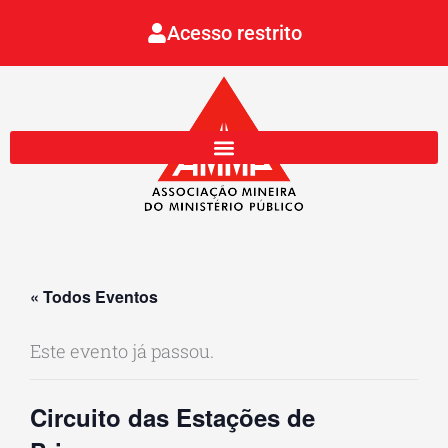
Ir
Acesso restrito
para
o
conteúdo
« Todos Eventos
Este evento já passou.
Circuito das Estações de