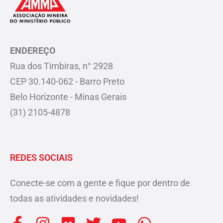
ENDEREÇO
Rua dos Timbiras, n° 2928
CEP 30.140-062 - Barro Preto
Belo Horizonte - Minas Gerais
(31) 2105-4878
REDES SOCIAIS
Conecte-se com a gente e fique por dentro de
todas as atividades e novidades!
F
I
F
T
Y
W