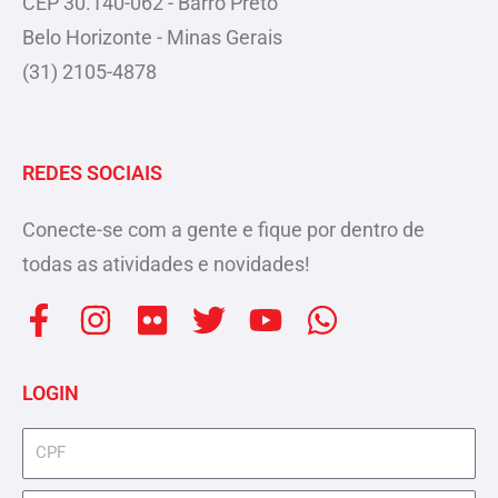
CEP 30.140-062 - Barro Preto
Belo Horizonte - Minas Gerais
(31) 2105-4878
REDES SOCIAIS
Conecte-se com a gente e fique por dentro de
todas as atividades e novidades!
F
I
F
T
Y
W
a
n
l
w
o
h
c
s
i
i
u
a
LOGIN
e
t
c
t
t
t
b
a
k
t
u
s
cpf
o
g
r
e
b
a