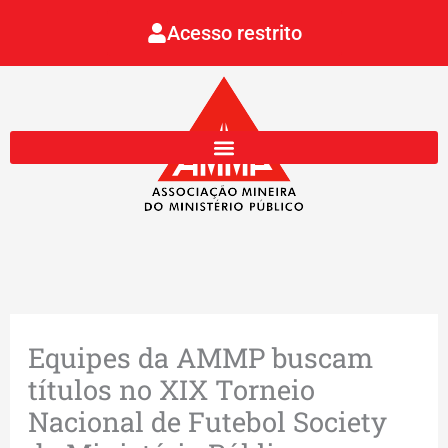
Ir
Acesso restrito
para
o
conteúdo
Equipes da AMMP buscam
títulos no XIX Torneio
Nacional de Futebol Society