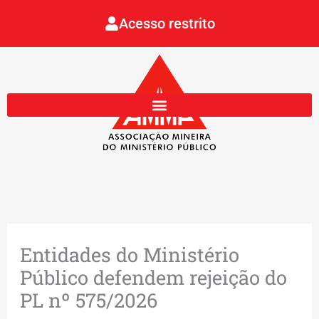
Ir
Acesso restrito
para
o
conteúdo
Entidades do Ministério
Público defendem rejeição do
PL nº 575/2026