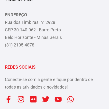
ENDEREÇO
Rua dos Timbiras, n° 2928
CEP 30.140-062 - Barro Preto
Belo Horizonte - Minas Gerais
(31) 2105-4878
REDES SOCIAIS
Conecte-se com a gente e fique por dentro de
todas as atividades e novidades!
F
I
F
T
Y
W
a
n
l
w
o
h