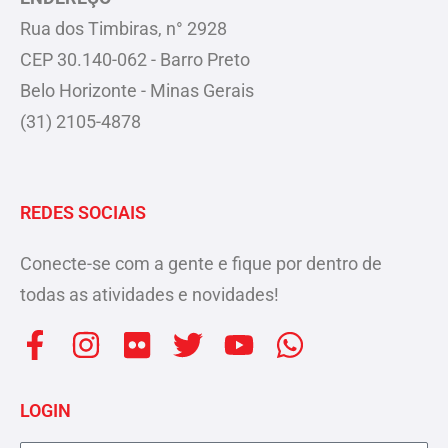
Rua dos Timbiras, n° 2928
CEP 30.140-062 - Barro Preto
Belo Horizonte - Minas Gerais
(31) 2105-4878
REDES SOCIAIS
Conecte-se com a gente e fique por dentro de
todas as atividades e novidades!
F
I
F
T
Y
W
a
n
l
w
o
h
c
s
i
i
u
a
LOGIN
e
t
c
t
t
t