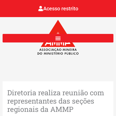
Ir
Acesso restrito
para
o
conteúdo
Diretoria realiza reunião com
representantes das seções
regionais da AMMP