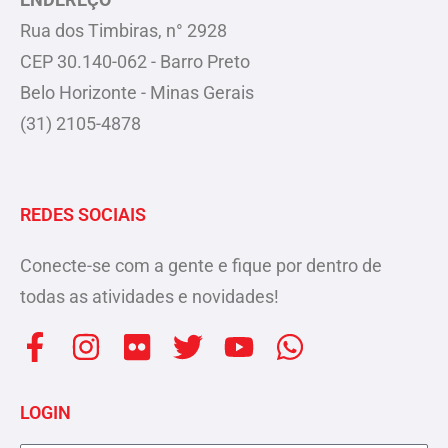
Rua dos Timbiras, n° 2928
CEP 30.140-062 - Barro Preto
Belo Horizonte - Minas Gerais
(31) 2105-4878
REDES SOCIAIS
Conecte-se com a gente e fique por dentro de
todas as atividades e novidades!
F
I
F
T
Y
W
a
n
l
w
o
h
c
s
i
i
u
a
LOGIN
e
t
c
t
t
t