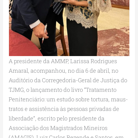
A presidente da AMMP, Larissa Rodrigues
Amaral, acompanhou, no dia 6 de abril, no
Auditório da Corregedoria-Geral de Justiça do
TJMG, o lançamento do livro “Tratamento
Penitenciário: um estudo sobre tortura, maus-
tratos e assistência às pessoas privadas de
liberdade”, escrito pelo presidente da
Associação dos Magistrados Mineiros
(AMAGIS), Luiz Carlos Rezende e Santos, em