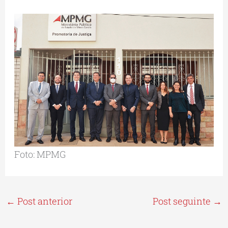
Foto: MPMG
←
Post anterior
Post seguinte
→