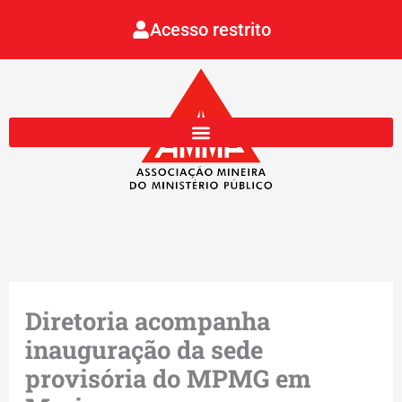
Ir
Acesso restrito
para
o
conteúdo
Diretoria acompanha
inauguração da sede
provisória do MPMG em