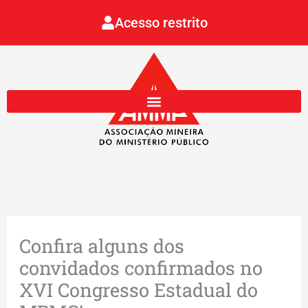
Ir
Acesso restrito
para
o
conteúdo
Confira alguns dos
convidados confirmados no
XVI Congresso Estadual do