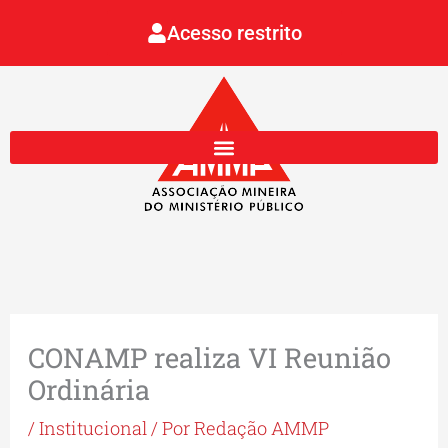
Ir
Acesso restrito
para
o
conteúdo
CONAMP realiza VI Reunião
Ordinária
/
Institucional
/ Por
Redação AMMP