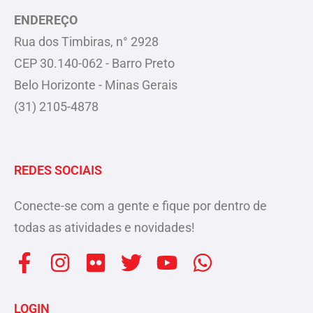
ENDEREÇO
Rua dos Timbiras, n° 2928
CEP 30.140-062 - Barro Preto
Belo Horizonte - Minas Gerais
(31) 2105-4878
REDES SOCIAIS
Conecte-se com a gente e fique por dentro de
todas as atividades e novidades!
F
I
F
T
Y
W
a
n
l
w
o
h
c
s
i
i
u
a
LOGIN