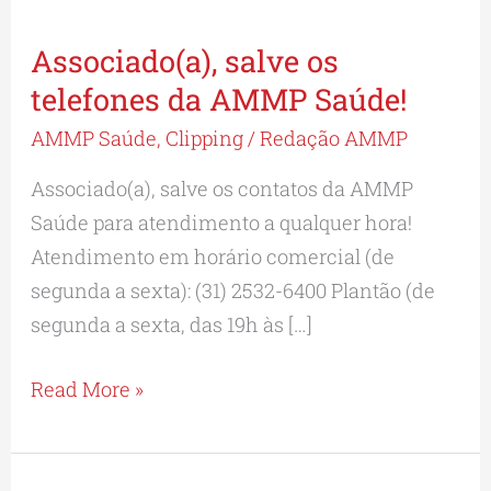
Associado(a), salve os
Associado(a),
salve
telefones da AMMP Saúde!
os
AMMP Saúde
,
Clipping
/
Redação AMMP
telefones da
Associado(a), salve os contatos da AMMP
AMMP
Saúde para atendimento a qualquer hora!
Saúde!
Atendimento em horário comercial (de
segunda a sexta): (31) 2532-6400 Plantão (de
segunda a sexta, das 19h às […]
Read More »