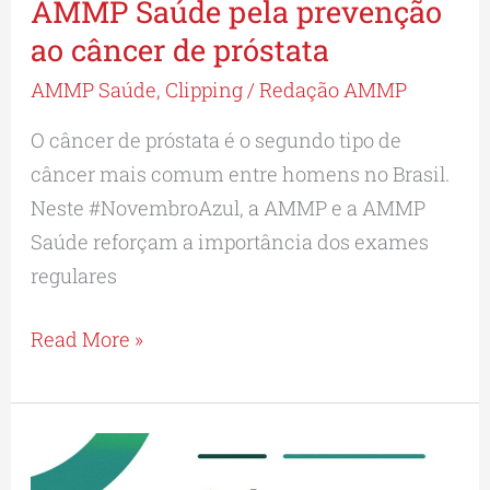
AMMP Saúde pela prevenção
AMMP
Saúde
ao câncer de próstata
pela
AMMP Saúde
,
Clipping
/
Redação AMMP
prevenção
O câncer de próstata é o segundo tipo de
ao
câncer mais comum entre homens no Brasil.
câncer
Neste #NovembroAzul, a AMMP e a AMMP
de
Saúde reforçam a importância dos exames
próstata
regulares
Read More »
Nova
especialidade