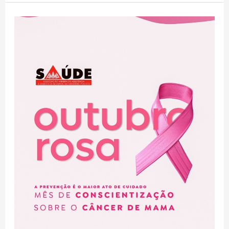
Outubro
Rosa:
mês
de
conscientização
sobre
o
câncer
de
mama