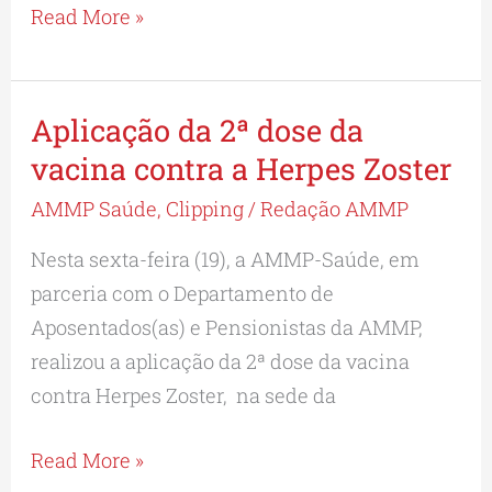
Read More »
Aplicação da 2ª dose da
Aplicação
da
vacina contra a Herpes Zoster
2ª
AMMP Saúde
,
Clipping
/
Redação AMMP
dose
Nesta sexta-feira (19), a AMMP-Saúde, em
da
parceria com o Departamento de
vacina
Aposentados(as) e Pensionistas da AMMP,
contra
realizou a aplicação da 2ª dose da vacina
a
contra Herpes Zoster, na sede da
Herpes
Zoster
Read More »