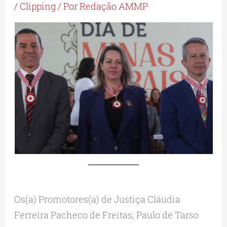
/
Clipping
/ Por
Redação AMMP
Os(a) Promotores(a) de Justiça Cláudia
Ferreira Pacheco de Freitas, Paulo de Tarso