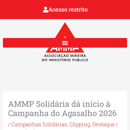
Ir
Acesso restrito
para
o
conteúdo
AMMP Solidária dá início à
Campanha do Agasalho 2026
/
Campanhas Solidárias
,
Clipping
,
Destaque
/