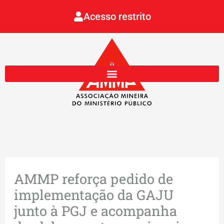
Ir
Acesso restrito
para
o
conteúdo
AMMP reforça pedido de
implementação da GAJU
junto à PGJ e acompanha