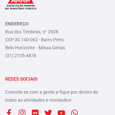
ENDEREÇO
Rua dos Timbiras, n° 2928
CEP 30.140-062 - Barro Preto
Belo Horizonte - Minas Gerais
(31) 2105-4878
REDES SOCIAIS
Conecte-se com a gente e fique por dentro de
todas as atividades e novidades!
F
I
F
T
Y
W