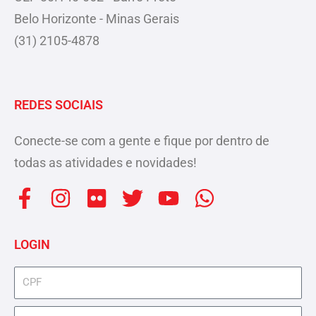
Belo Horizonte - Minas Gerais
(31) 2105-4878
REDES SOCIAIS
Conecte-se com a gente e fique por dentro de
todas as atividades e novidades!
F
I
F
T
Y
W
a
n
l
w
o
h
c
s
i
i
u
a
LOGIN
e
t
c
t
t
t
b
a
k
t
u
s
cpf
o
g
r
e
b
a