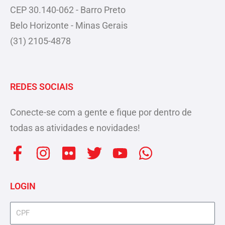
CEP 30.140-062 - Barro Preto
Belo Horizonte - Minas Gerais
(31) 2105-4878
REDES SOCIAIS
Conecte-se com a gente e fique por dentro de
todas as atividades e novidades!
F
I
F
T
Y
W
a
n
l
w
o
h
c
s
i
i
u
a
LOGIN
e
t
c
t
t
t
b
a
k
t
u
s
cpf